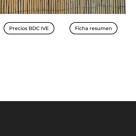
Precios BDC IVE
Ficha resumen