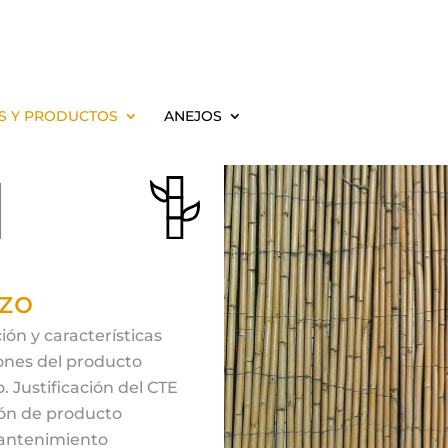
S Y PRODUCTOS
ANEJOS
1
zo
ión y características
ones del producto
. Justificación del CTE
ón de producto
antenimiento