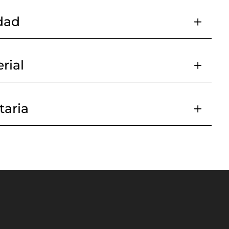
dad
rial
aria