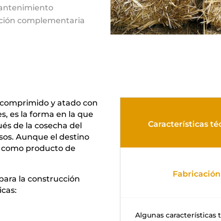
antenimiento
ción complementaria
a comprimido y atado con
s, es la forma en la que
Características té
ués de la cosecha del
usos. Aunque el destino
an como producto de
Fabricación
para la construcción
icas:
Algunas características t