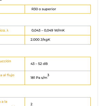
R30 o superior
ica
,
λ
0,043 – 0,049 W/mK
2.000 J/kgK
ducción
43 – 52 dB
3
 al flujo
181 Pa s/m
 a la
2