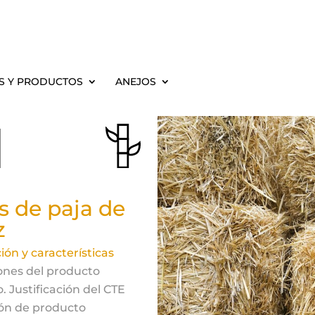
S Y PRODUCTOS
ANEJOS
1
s de paja de
z
ión y características
ones del producto
. Justificación del CTE
ón de producto