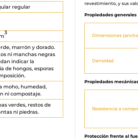
revestimiento, y sus val
ular regular
Propiedades generales
3
Dimensiones (ancho/
/m
erde, marrón y dorado.
tos ni manchas negras
Densidad
dan indicar la
ia de hongos, esporas
mposición.
Propiedades mecánica
r a moho, humedad,
n ni compostaje.
bas verdes, restos de
Resistencia a compr
antas ni piedras.
Protección frente al fu