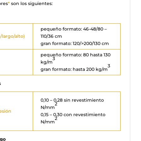
ores
*
son los siguientes:
pequeño formato: 46-48/80 –
largo/alto)
110/36 cm
gran formato: 120/>200/130 cm
pequeño formato: 80 hasta 130
3
kg/m
3
gran formato: hasta 200 kg/m
s
0,10 – 0,28 sin revestimiento
2
N/mm
esión
0,15 – 0,30 con revestimiento
2
N/mm
ego