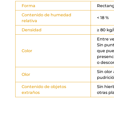
Forma
Rectang
Contenido de humedad
< 18 %
relativa
Densidad
≥ 80 kg
Entre v
Sin pun
Color
que pue
presenc
o desco
Sin olo
Olor
pudrició
Contenido de objetos
Sin hier
extraños
otras pl